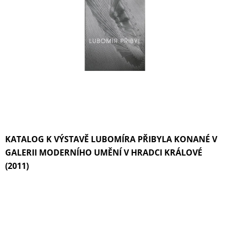
A
J
Í
T
?
HLEDAT
KATALOG K VÝSTAVĚ LUBOMÍRA PŘIBYLA KONANÉ V
GALERII MODERNÍHO UMĚNÍ V HRADCI KRÁLOVÉ
D
(2011)
O
P
O
R
U
Č
U