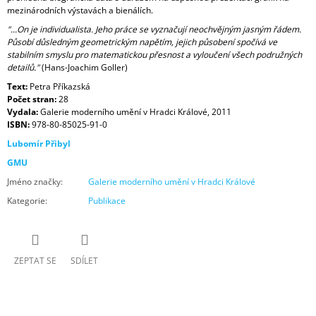
mezinárodních výstavách a bienálích.
"...On je individualista. Jeho práce se vyznačují neochvějným jasným řádem.
Působí důsledným geometrickým napětím, jejich působení spočívá ve
stabilním smyslu pro matematickou přesnost a vyloučení všech podružných
detailů."
(Hans-Joachim Goller)
Text:
Petra Příkazská
Počet stran:
28
Vydala:
Galerie moderního umění v Hradci Králové, 2011
ISBN:
978-80-85025-91-0
Lubomír Přibyl
GMU
Jméno značky
:
Galerie moderního umění v Hradci Králové
Kategorie
:
Publikace
ZEPTAT SE
SDÍLET