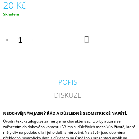
20 Kč
J
E
Měrná
Skladem
M
cena:
E
UMĚNÍ
DO
KOŠÍKU
INTERAKCE
FRANTIŠEK
ZACHOVAL,
HELENA
ŠESTÁKOVÁ,
PATRICIE
KAVÁLKOVÁ
(EDS.)
POPIS
250
Kč
DISKUZE
NEOCHVĚJNÝM JASNÝ ŘÁD A DŮSLEDNÉ GEOMETRICKÉ NAPĚTÍ.
Úvodní text katalogu se zaměřuje na charakterizaci tvorby autora se
zařazením do dobového kontextu. Všímá si důležitých mezníků v životě, které
měly vliv na podobu díla i jeho další směřování. Na závěr jsou doplněna
přehledná biografická data s důrazem na úspěšnou prezentaci grafik na