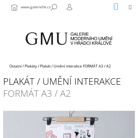
K
Přejít
NÁKUP
M
HLEDAT
www.galeriehk.cz
na
KOŠÍK
O
PŘIHLÁŠENÍ
ZPĚT
ZPĚT
obsah
Š
Í
C
K
O
P
O
T
Domů
Ostatní
/
Plakáty
/
Plakát / Umění interakce
FORMÁT A3 / A2
Ř
PLAKÁT / UMĚNÍ INTERAKCE
E
B
FORMÁT A3 / A2
U
J
E
T
E
N