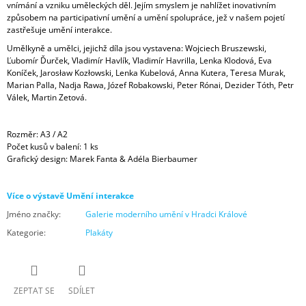
vnímání a vzniku uměleckých děl. Jejím smyslem je nahlížet inovativním
způsobem na participativní umění a umění spolupráce, jež v našem pojetí
zastřešuje umění interakce.
Umělkyně a umělci, jejichž díla jsou vystavena: Wojciech Bruszewski,
Ľubomír Ďurček, Vladimír Havlík, Vladimír Havrilla, Lenka Klodová, Eva
Koníček, Jarosław Kozłowski, Lenka Kubelová, Anna Kutera, Teresa Murak,
Marian Palla, Nadja Rawa, Józef Robakowski, Peter Rónai, Dezider Tóth, Petr
Válek, Martin Zetová.
Rozměr: A3 / A2
Počet kusů v balení: 1 ks
Grafický design: Marek Fanta & Adéla Bierbaumer
Více o výstavě Umění interakce
Jméno značky
:
Galerie moderního umění v Hradci Králové
Kategorie
:
Plakáty
ZEPTAT SE
SDÍLET