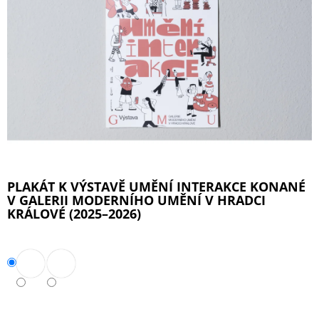
A
J
Í
T
?
HLEDAT
PLAKÁT K VÝSTAVĚ UMĚNÍ INTERAKCE KONANÉ
V GALERII MODERNÍHO UMĚNÍ V HRADCI
KRÁLOVÉ (2025–2026)
D
O
P
O
R
U
Č
U