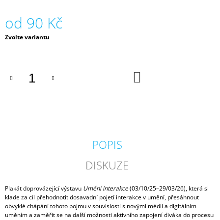
J
E
od
90 Kč
M
E
Měrná
Zvolte variantu
cena:
PONOŽKY
/
DO
CO
KOŠÍKU
JE
DOMA,
TO
SE
POČÍTÁ
230
Kč
POPIS
DISKUZE
Plakát doprovázející výstavu
Umění interakce
(03/10/25–29/03/26), která si
klade za cíl přehodnotit dosavadní pojetí interakce v umění, přesáhnout
obvyklé chápání tohoto pojmu v souvislosti s novými médii a digitálním
uměním a zaměřit se na další možnosti aktivního zapojení diváka do procesu