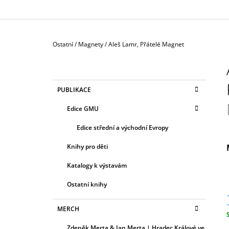
UMĚNÍ 20. STOLETÍ
TOMÁŠ KOLICH
250 Kč
Domů
Ostatní
/
Magnety
/
Aleš Lamr, Přátelé
Magnet
P
O
S
K
Přeskočit
PUBLIKACE
T
A
kategorie
T
R
Edice GMU
E
A
G
Edice střední a východní Evropy
N
O
R
N
Knihy pro děti
I
Í
E
Katalogy k výstavám
P
A
Ostatní knihy
N
MERCH
E
c
L
Zdeněk Merta & Jan Merta | Hradec Králové ve