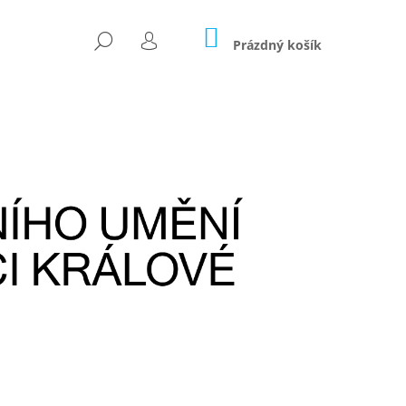
NÁKUPNÍ
HLEDAT
KOŠÍK
Prázdný košík
PŘIHLÁŠENÍ
Následující
KCE
FRANTIŠEK