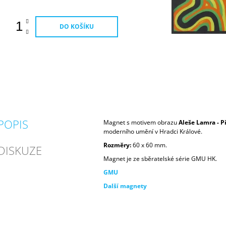
DO KOŠÍKU
POPIS
Magnet s motivem obrazu
Aleše Lamra - P
moderního umění v Hradci Králové.
Rozměry:
60 x 60 mm.
DISKUZE
Magnet je ze sběratelské série GMU HK.
GMU
Další magnety