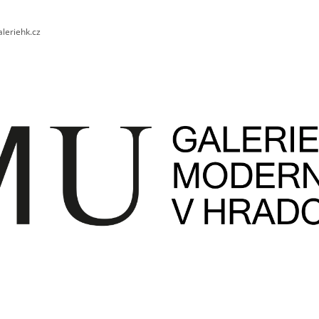
leriehk.cz
CO POTŘEBUJETE NAJÍT?
HLEDAT
DOPORUČUJEME
ALISA LOŽKINA / UMĚNÍ UKRAJINY
UMĚNÍ INTERA