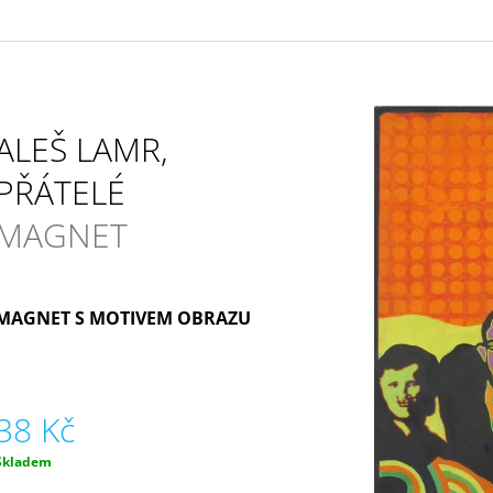
UKRAJINSKÉ VÝTVARNÉ UMĚNÍ
ZACHOVAL, HEL
PATRICIE KAVÁLK
490 Kč
250 Kč
ALEŠ LAMR,
PŘÁTELÉ
MAGNET
MAGNET S MOTIVEM OBRAZU
38 Kč
Měrná
Skladem
ena: