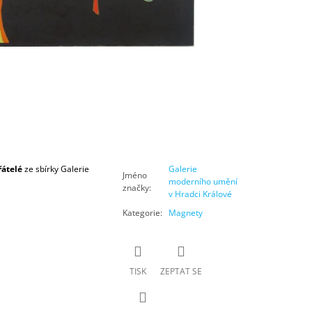
řátelé
ze sbírky Galerie
Galerie
Jméno
moderního umění
značky
:
v Hradci Králové
Kategorie
:
Magnety
TISK
ZEPTAT SE