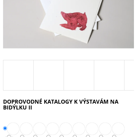
A
J
Í
T
?
HLEDAT
D
DOPROVODNÉ KATALOGY K VÝSTAVÁM NA
O
BIDÝLKU II
P
O
R
U
Č
U