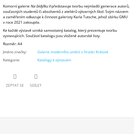
Komorní galerie
Na bidýlku II
představuje tvorbu nejmladší generace autorů,
současných studentů či absolventů z ateliérů výtvarných škol. Svým názvem
a zaměřením odkazuje k činnosti galeristy Karla Tutsche, jehož sbírku GMU
v roce 2021 zakoupila.
Ke každé výstavě vzniká samostatný katalog, který prezentuje tvorbu
vystavujících. Součástí katalogu jsou vložené autorské listy.
Rozměr: A4
Jméno značky
:
Galerie moderního umění v Hradci Králové
Kategorie
:
Katalogy k výstavám
ZEPTAT SE
SDÍLET
Z