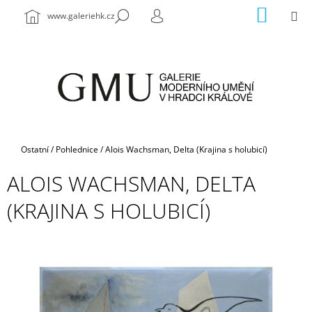
K
Přejít
NÁKUP
M
HLEDAT
www.galeriehk.cz
na
KOŠÍK
O
PŘIHLÁŠENÍ
ZPĚT
ZPĚT
obsah
Š
Í
C
K
O
P
O
T
Domů
Ostatní
/
Pohlednice
/
Alois Wachsman, Delta (Krajina s holubicí)
Ř
ALOIS WACHSMAN, DELTA
E
B
(KRAJINA S HOLUBICÍ)
U
J
E
T
E
N