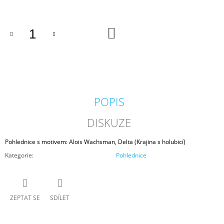
J
E
M
DO
E
KOŠÍKU
TRIČKO
/
ŠKATULKY
(ILUSTRACE)
450
POPIS
Kč
DISKUZE
Pohlednice s motivem: Alois Wachsman, Delta (Krajina s holubicí)
Kategorie
:
Pohlednice
ZEPTAT SE
SDÍLET