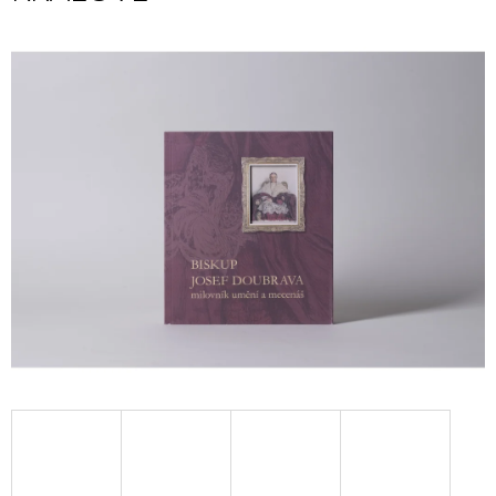
A
J
Í
T
?
HLEDAT
D
O
P
O
R
U
Č
U