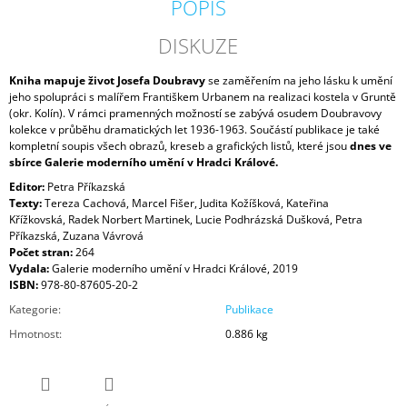
POPIS
DISKUZE
Kniha mapuje život Josefa Doubravy
se zaměřením na jeho lásku k umění
jeho spolupráci s malířem Františkem Urbanem na realizaci kostela v Gruntě
(okr. Kolín). V rámci pramenných možností se zabývá osudem Doubravovy
kolekce v průběhu dramatických let 1936-1963. Součástí publikace je také
kompletní soupis všech obrazů, kreseb a grafických listů, které jsou
dnes ve
sbírce Galerie moderního umění v Hradci Králové.
Editor:
Petra Příkazská
Texty:
Tereza Cachová, Marcel Fišer, Judita Kožíšková, Kateřina
Křížkovská, Radek Norbert Martinek, Lucie Podhrázská Dušková, Petra
Příkazská, Zuzana Vávrová
Počet stran:
264
Vydala:
Galerie moderního umění v Hradci Králové, 2019
ISBN:
978-80-87605-20-2
Kategorie
:
Publikace
Hmotnost
:
0.886 kg