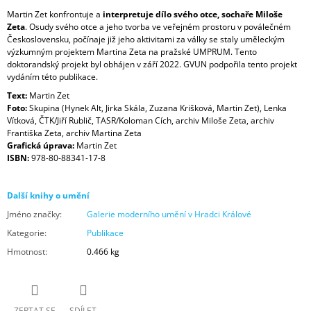
Martin Zet konfrontuje a
interpretuje dílo svého otce, sochaře Miloše
Zeta
. Osudy svého otce a jeho tvorba ve veřejném prostoru v poválečném
Československu, počínaje již jeho aktivitami za války se staly uměleckým
výzkumným projektem Martina Zeta na pražské UMPRUM. Tento
doktorandský projekt byl obhájen v září 2022. GVUN podpořila tento projekt
vydáním této publikace.
Text:
Martin Zet
Foto:
Skupina (Hynek Alt, Jirka Skála, Zuzana Krišková, Martin Zet), Lenka
Vítková, ČTK/Jiří Rublič, TASR/Koloman Cích, archiv Miloše Zeta, archiv
Františka Zeta, archiv Martina Zeta
Grafická úprava:
Martin Zet
ISBN:
978-80-88341-17-8
Další knihy o umění
Jméno značky
:
Galerie moderního umění v Hradci Králové
Kategorie
:
Publikace
Hmotnost
:
0.466 kg
ZEPTAT SE
SDÍLET