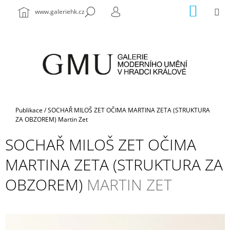
K
Přejít
NÁKUP
M
HLEDAT
www.galeriehk.cz
na
KOŠÍK
O
PŘIHLÁŠENÍ
ZPĚT
ZPĚT
obsah
Š
Í
C
K
O
P
O
T
Domů
Publikace
/
SOCHAŘ MILOŠ ZET OČIMA MARTINA ZETA (STRUKTURA
Ř
ZA OBZOREM)
Martin Zet
E
SOCHAŘ MILOŠ ZET OČIMA
B
MARTINA ZETA (STRUKTURA ZA
U
J
OBZOREM)
MARTIN ZET
E
T
E
N