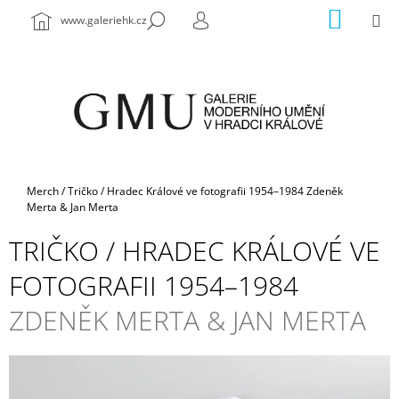
K
Přejít
NÁKUP
M
HLEDAT
www.galeriehk.cz
na
KOŠÍK
O
PŘIHLÁŠENÍ
ZPĚT
ZPĚT
obsah
Š
Í
C
K
O
P
O
T
Domů
Merch
/
Tričko / Hradec Králové ve fotografii 1954–1984
Zdeněk
Ř
Merta & Jan Merta
E
TRIČKO / HRADEC KRÁLOVÉ VE
B
FOTOGRAFII 1954–1984
U
J
ZDENĚK MERTA & JAN MERTA
E
T
E
N