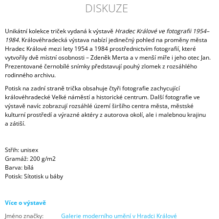
DISKUZE
Unikátní kolekce triček vydaná k výstavě
Hradec Králové ve fotografii 1954–
1984.
Královéhradecká v
ýstava
nabízí jedinečný pohled na proměny města
Hradec Králové mezi lety 1954 a 1984 prostřednictvím fotografií, které
vytvořily dvě místní osobnosti – Zdeněk Merta a v menší míře i jeho otec Jan.
Prezentované černobílé snímky představují pouhý zlomek z rozsáhlého
rodinného archivu.
Potisk na zadní straně trička obsahuje čtyři fotografie
zachycující
královéhradecké Velké náměstí a historické centrum. Další fotografie ve
výstavě navíc zobrazují rozsáhlé území širšího centra města, městské
kulturní prostředí a výrazné aktéry z autorova okolí, ale i malebnou krajinu
a zátiší.
Střih: unisex
Gramáž:
200 g/m2
Barva: bílá
Potisk: Sítotisk u báby
Více o výstavě
Jméno značky
:
Galerie moderního umění v Hradci Králové