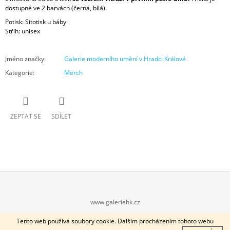
dostupné ve 2 barvách (černá, bílá).
Potisk:
Sítotisk u báby
Střih: unisex
Jméno značky
:
Galerie moderního umění v Hradci Králové
Kategorie
:
Merch
ZEPTAT SE
SDÍLET
Z
www.galeriehk.cz
Á
© 2026 E-shop GMU. Všechna práva vyhrazena.
Vytvořil Shoptet
Tento web používá soubory cookie. Dalším procházením tohoto webu
P